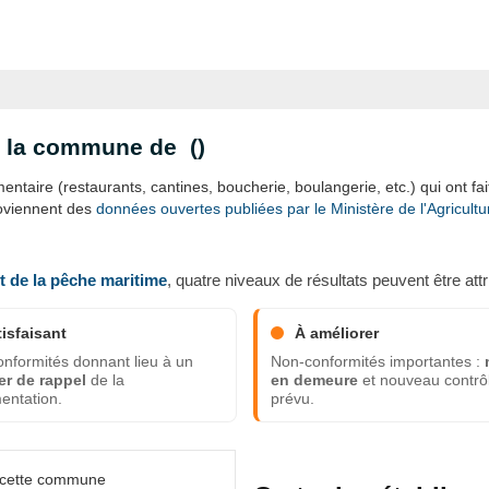
ns la commune de (
)
ntaire (restaurants, cantines, boucherie, boulangerie, etc.) qui ont fait 
roviennent des
données ouvertes publiées par le Ministère de l'Agricultur
et de la pêche maritime
, quatre niveaux de résultats peuvent être attr
tisfaisant
À améliorer
nformités donnant lieu à un
Non-conformités importantes :
er de rappel
de la
en demeure
et nouveau contrô
entation.
prévu.
s cette commune