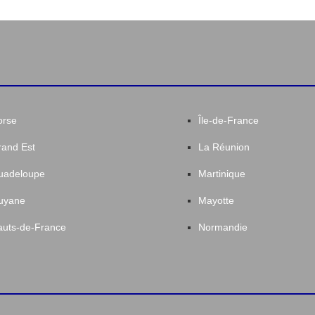
orse
Île-de-France
and Est
La Réunion
uadeloupe
Martinique
uyane
Mayotte
uts-de-France
Normandie