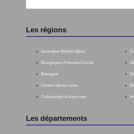
Les régions
Auvergne-Rhône-Alpes
C
Bourgogne-Franche-Comté
Gr
Bretagne
G
Centre-Val de Loire
G
Collectivités d'outre-mer
Ha
Les départements