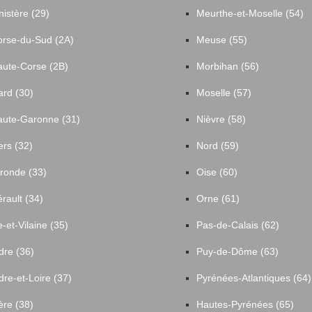
nistère (29)
Meurthe-et-Moselle (54)
rse-du-Sud (2A)
Meuse (55)
ute-Corse (2B)
Morbihan (56)
rd (30)
Moselle (57)
ute-Garonne (31)
Nièvre (58)
rs (32)
Nord (59)
ronde (33)
Oise (60)
rault (34)
Orne (61)
le-et-Vilaine (35)
Pas-de-Calais (62)
dre (36)
Puy-de-Dôme (63)
dre-et-Loire (37)
Pyrénées-Atlantiques (64)
ère (38)
Hautes-Pyrénées (65)