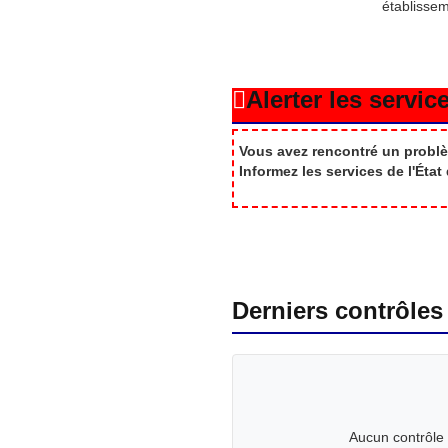
établisse
Alerter les service
Vous avez rencontré un problè
Informez les services de l'Éta
Derniers contrôles
Aucun contrôle 