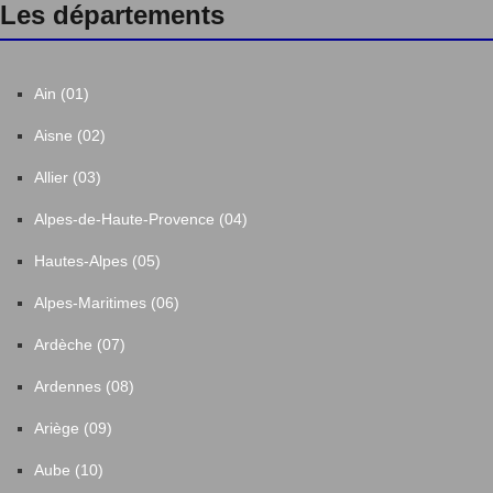
Les départements
Ain (01)
Aisne (02)
Allier (03)
Alpes-de-Haute-Provence (04)
Hautes-Alpes (05)
Alpes-Maritimes (06)
Ardèche (07)
Ardennes (08)
Ariège (09)
Aube (10)