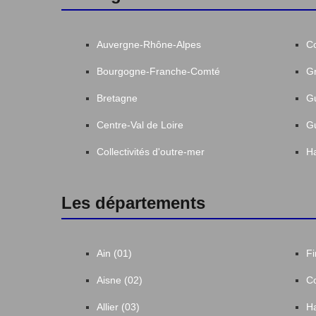
Auvergne-Rhône-Alpes
C
Bourgogne-Franche-Comté
Gr
Bretagne
G
Centre-Val de Loire
G
Collectivités d'outre-mer
Ha
Les départements
Ain (01)
Fi
Aisne (02)
Co
Allier (03)
Ha