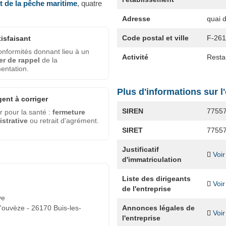
et de la pêche maritime
, quatre
Adresse
quai 
Code postal et ville
F-26
tisfaisant
nformités donnant lieu à un
Activité
Restau
er de rappel
de la
entation.
Plus d'informations sur l
gent à corriger
SIREN
7755
 pour la santé :
fermeture
strative
ou retrait d'agrément.
SIRET
7755
Justificatif
Voir
d'immatriculation
Liste des dirigeants
Voir
de l'entreprise
ve
Annonces légales de
'ouvèze - 26170 Buis-les-
Voir
l'entreprise