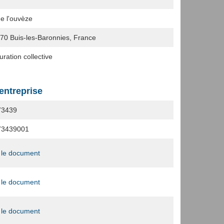
de l'ouvèze
170
Buis-les-Baronnies, France
ration collective
'entreprise
73439
73439001
 le document
 le document
 le document