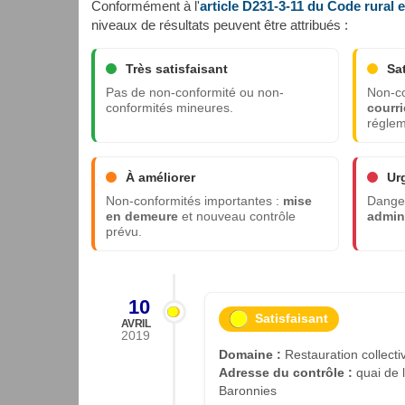
Conformément à l'
article D231-3-11 du Code rural 
niveaux de résultats peuvent être attribués :
Très satisfaisant
Sa
Pas de non-conformité ou non-
Non-co
conformités mineures.
courri
réglem
À améliorer
Ur
Non-conformités importantes :
mise
Danger
en demeure
et nouveau contrôle
admini
prévu.
10
Satisfaisant
AVRIL
2019
Domaine :
Restauration collecti
Adresse du contrôle :
quai de l
Baronnies