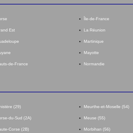
orse
Île-de-France
and Est
La Réunion
uadeloupe
Martinique
uyane
Mayotte
uts-de-France
Normandie
nistère (29)
Meurthe-et-Moselle (54)
rse-du-Sud (2A)
Meuse (55)
ute-Corse (2B)
Morbihan (56)