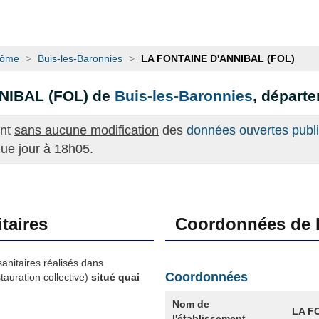
rôme
>
Buis-les-Baronnies
>
LA FONTAINE D'ANNIBAL (FOL)
NIBAL (FOL) de
Buis-les-Baronnies
, départ
ent
sans aucune modification
des
données ouvertes publié
que jour à 18h05.
taires
Coordonnées de l
sanitaires réalisés dans
Coordonnées
auration collective)
situé quai
Nom de
LA F
l'établissement