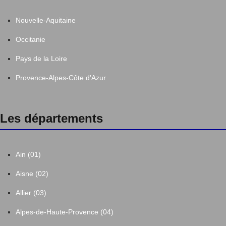
Nouvelle-Aquitaine
Occitanie
Pays de la Loire
Provence-Alpes-Côte d'Azur
Les départements
Ain (01)
Aisne (02)
Allier (03)
Alpes-de-Haute-Provence (04)