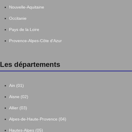
Nouvelle-Aquitaine
Occitanie
Pays de la Loire
Provence-Alpes-Côte d'Azur
Les départements
Ain (01)
Aisne (02)
Allier (03)
Alpes-de-Haute-Provence (04)
Hautes-Alpes (05)