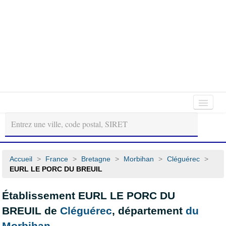
Autour
Régions
Départements
de
moi
Accueil
>
France
>
Bretagne
>
Morbihan
>
Cléguérec
>
EURL LE PORC DU BREUIL
Établissement EURL LE PORC DU
BREUIL de
Cléguérec
, département
du
Morbihan