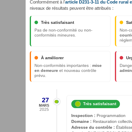
Conformément à l'
article D231-3-11 du Code rural 
niveaux de résultats peuvent être attribués :
Très satisfaisant
Sa
Pas de non-conformité ou non-
Non-co
conformités mineures.
courri
réglem
À améliorer
Ur
Non-conformités importantes :
mise
Danger
en demeure
et nouveau contrôle
admini
prévu.
27
Très satisfaisant
MARS
2025
Inspection :
Programmation
Domaine :
Restauration collecti
Adresse du contrôle :
Établiss