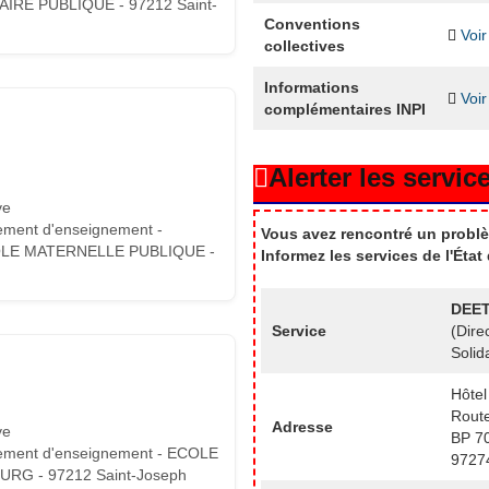
IRE PUBLIQUE - 97212 Saint-
Conventions
Voir
collectives
Informations
Voir
complémentaires INPI
Alerter les service
ve
ement d'enseignement -
Vous avez rencontré un problè
LE MATERNELLE PUBLIQUE -
Informez les services de l'Éta
DEET
Service
(Dire
Solid
Hôtel
Route
Adresse
ve
BP 7
ement d'enseignement - ECOLE
9727
RG - 97212 Saint-Joseph