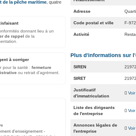
et de la pêche maritime
, quatre
Adresse
Quar
Code postal et ville
F-97
tisfaisant
nformités donnant lieu à un
Activité
Restau
er de rappel
de la
entation.
Plus d'informations sur l
gent à corriger
SIREN
2197
 pour la santé :
fermeture
strative
ou retrait d'agrément.
SIRET
2197
Justificatif
Voir
d'immatriculation
Liste des dirigeants
Voir
de l'entreprise
Annonces légales de
ve
Voir
l'entreprise
ement d'enseignement -