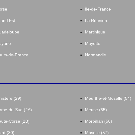
orse
Île-de-France
and Est
La Réunion
uadeloupe
Martinique
uyane
Mayotte
uts-de-France
Normandie
nistère (29)
Meurthe-et-Moselle (54)
rse-du-Sud (2A)
Meuse (55)
ute-Corse (2B)
Morbihan (56)
rd (30)
Moselle (57)