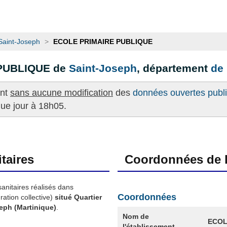
Saint-Joseph
>
ECOLE PRIMAIRE PUBLIQUE
 PUBLIQUE de
Saint-Joseph
, département
de 
ent
sans aucune modification
des
données ouvertes publié
que jour à 18h05.
taires
Coordonnées de l
sanitaires réalisés dans
Coordonnées
ation collective)
situé Quartier
ph (Martinique)
.
Nom de
ECOL
l'établissement