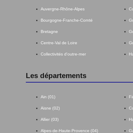
Auvergne-Rhône-Alpes
C
Bourgogne-Franche-Comté
Gr
Bretagne
G
Centre-Val de Loire
G
Collectivités d'outre-mer
Ha
Les départements
Ain (01)
Fi
Aisne (02)
Co
Allier (03)
Ha
Alpes-de-Haute-Provence (04)
Ga