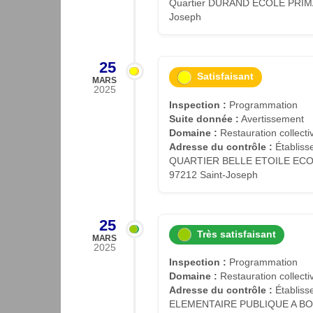
Quartier DURAND ECOLE PRIMA
Joseph
25
Satisfaisant
MARS
2025
Inspection :
Programmation
Suite donnée :
Avertissement
Domaine :
Restauration collecti
Adresse du contrôle :
Établiss
QUARTIER BELLE ETOILE ECO
97212 Saint-Joseph
25
Très satisfaisant
MARS
2025
Inspection :
Programmation
Domaine :
Restauration collecti
Adresse du contrôle :
Établiss
ELEMENTAIRE PUBLIQUE A BOU