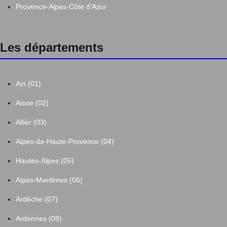
Provence-Alpes-Côte d'Azur
Les départements
Ain (01)
Aisne (02)
Allier (03)
Alpes-de-Haute-Provence (04)
Hautes-Alpes (05)
Alpes-Maritimes (06)
Ardèche (07)
Ardennes (08)