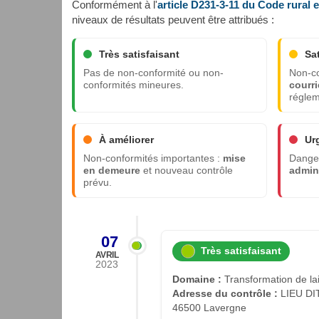
Conformément à l'
article D231-3-11 du Code rural 
niveaux de résultats peuvent être attribués :
Très satisfaisant
Sa
Pas de non-conformité ou non-
Non-co
conformités mineures.
courri
réglem
À améliorer
Ur
Non-conformités importantes :
mise
Danger
en demeure
et nouveau contrôle
admini
prévu.
07
Très satisfaisant
AVRIL
2023
Domaine :
Transformation de lait
Adresse du contrôle :
LIEU DI
46500 Lavergne