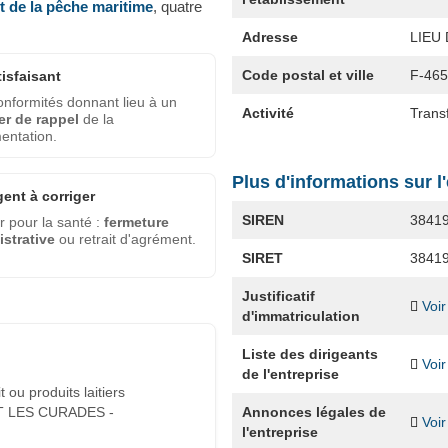
et de la pêche maritime
, quatre
Adresse
LIEU
Code postal et ville
F-46
tisfaisant
nformités donnant lieu à un
Activité
Transf
er de rappel
de la
entation.
Plus d'informations sur l
gent à corriger
SIREN
3841
 pour la santé :
fermeture
strative
ou retrait d'agrément.
SIRET
3841
Justificatif
Voir
d'immatriculation
Liste des dirigeants
Voir
de l'entreprise
 ou produits laitiers
Annonces légales de
T LES CURADES -
Voir
l'entreprise