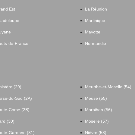
and Est
La Réunion
uadeloupe
Martinique
uyane
Mayotte
uts-de-France
Normandie
nistère (29)
Meurthe-et-Moselle (54)
rse-du-Sud (2A)
Meuse (55)
ute-Corse (2B)
Morbihan (56)
rd (30)
Moselle (57)
ute-Garonne (31)
Nièvre (58)