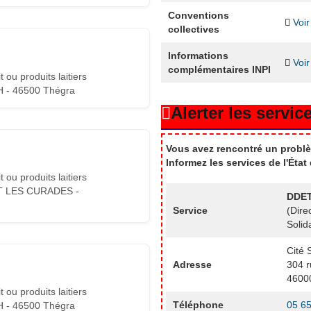
Conventions
Voir
collectives
Informations
Voir
complémentaires INPI
 ou produits laitiers
 - 46500 Thégra
Alerter les service
Vous avez rencontré un problè
Informez les services de l'Éta
 ou produits laitiers
T LES CURADES -
DDET
Service
(Dire
Solid
Cité 
Adresse
304 r
4600
 ou produits laitiers
Téléphone
05 65
 - 46500 Thégra