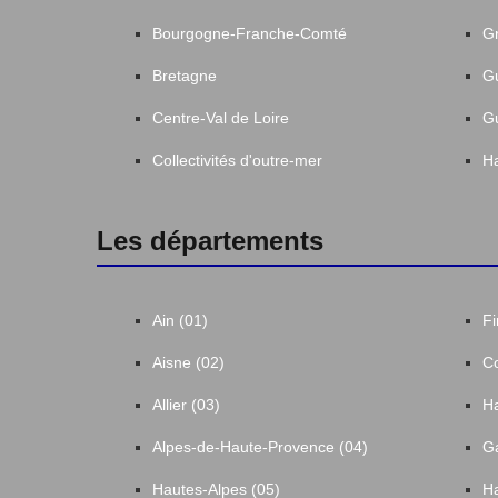
Bourgogne-Franche-Comté
Gr
Bretagne
G
Centre-Val de Loire
G
Collectivités d'outre-mer
Ha
Les départements
Ain (01)
Fi
Aisne (02)
Co
Allier (03)
Ha
Alpes-de-Haute-Provence (04)
Ga
Hautes-Alpes (05)
Ha