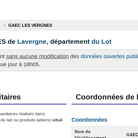
e
>
GAEC LES VERGNES
ES de
Lavergne
, département
du Lot
ent
sans aucune modification
des
données ouvertes publié
que jour à 18h05.
taires
Coordonnées de l
sanitaires réalisés dans
Coordonnées
e lait ou produits laitiers)
situé
Nom de
GAEC
l'établissement