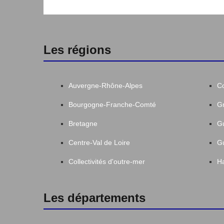
Les régions
Auvergne-Rhône-Alpes
C
Bourgogne-Franche-Comté
Gr
Bretagne
G
Centre-Val de Loire
G
Collectivités d'outre-mer
Ha
Les départements