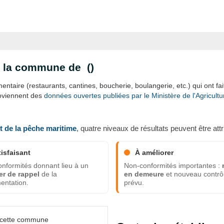
ns la commune de (
)
ntaire (restaurants, cantines, boucherie, boulangerie, etc.) qui ont fait 
roviennent des
données ouvertes publiées par le Ministère de l'Agricultur
et de la pêche maritime
, quatre niveaux de résultats peuvent être attr
tisfaisant
À améliorer
nformités donnant lieu à un
Non-conformités importantes :
er de rappel
de la
en demeure
et nouveau contrô
entation.
prévu.
s cette commune