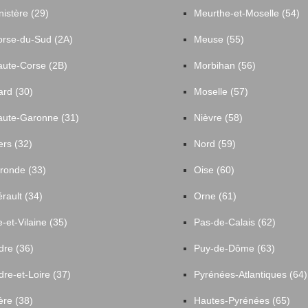
nistère (29)
Meurthe-et-Moselle (54)
rse-du-Sud (2A)
Meuse (55)
ute-Corse (2B)
Morbihan (56)
rd (30)
Moselle (57)
ute-Garonne (31)
Nièvre (58)
rs (32)
Nord (59)
ronde (33)
Oise (60)
rault (34)
Orne (61)
le-et-Vilaine (35)
Pas-de-Calais (62)
dre (36)
Puy-de-Dôme (63)
dre-et-Loire (37)
Pyrénées-Atlantiques (64)
ère (38)
Hautes-Pyrénées (65)