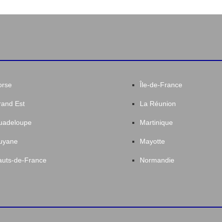
orse
Île-de-France
and Est
La Réunion
uadeloupe
Martinique
uyane
Mayotte
uts-de-France
Normandie