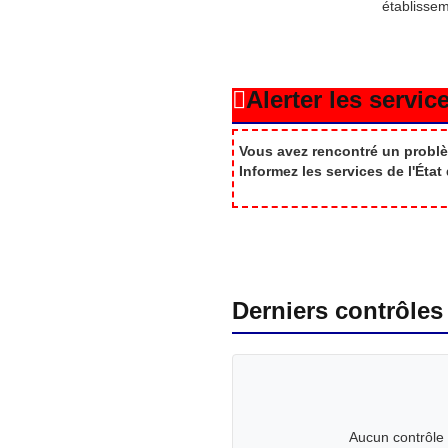
établisse
Alerter les service
Vous avez rencontré un problè
Informez les services de l'Éta
Derniers contrôles
Aucun contrôle 