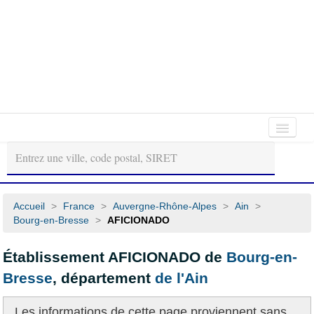
Autour
Régions
Départements
de
moi
Accueil
>
France
>
Auvergne-Rhône-Alpes
>
Ain
>
Bourg-en-Bresse
>
AFICIONADO
Établissement AFICIONADO de
Bourg-en-
Bresse
, département
de l'Ain
Les informations de cette page proviennent
sans