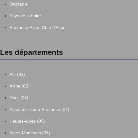
Occitanie
Pays de la Loire
Provence-Alpes-Côte d'Azur
Les départements
Ain (01)
Aisne (02)
Allier (03)
Alpes-de-Haute-Provence (04)
Hautes-Alpes (05)
Alpes-Maritimes (06)