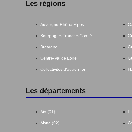
Les régions
Auvergne-Rhône-Alpes
C
Bourgogne-Franche-Comté
Gr
Bretagne
G
Centre-Val de Loire
G
Collectivités d'outre-mer
Ha
Les départements
Ain (01)
Fi
Aisne (02)
Co