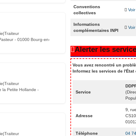
Conventions
Voir
collectives
Informations
Voir
complémentaires INPI
e|Traiteur
Pasteur - 01000 Bourg-en-
Alerter les service
Vous avez rencontré un problè
Informez les services de l'Éta
e|Traiteur
DDPP
la Petite Hollande -
Service
(Dire
Popul
9, ru
Adresse
CS10
0101
Téléphone
04 74
e|Traiteur