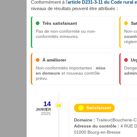
Conformément à l'
article D231-3-11 du Code rural 
niveaux de résultats peuvent être attribués :
Très satisfaisant
Sa
Pas de non-conformité ou non-
Non-co
conformités mineures.
courri
réglem
À améliorer
Ur
Non-conformités importantes :
mise
Danger
en demeure
et nouveau contrôle
admini
prévu.
14
Satisfaisant
JANVIER
2025
Domaine :
Traiteur|Boucherie-C
Adresse du contrôle :
4 RUE D
01000 Bourg-en-Bresse