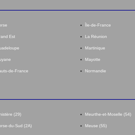
orse
Île-de-France
and Est
La Réunion
uadeloupe
Martinique
uyane
Mayotte
uts-de-France
Normandie
nistère (29)
Meurthe-et-Moselle (54)
rse-du-Sud (2A)
Meuse (55)