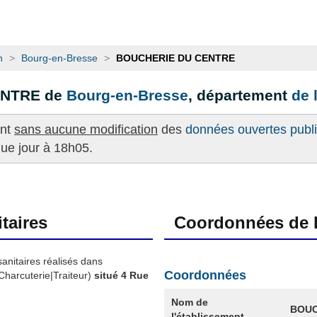
n
>
Bourg-en-Bresse
>
BOUCHERIE DU CENTRE
ENTRE de
Bourg-en-Bresse
, département
de 
ent
sans aucune modification
des
données ouvertes publié
que jour à 18h05.
taires
Coordonnées de l
sanitaires réalisés dans
Coordonnées
harcuterie|Traiteur)
situé 4 Rue
Nom de
BOUC
l'établissement