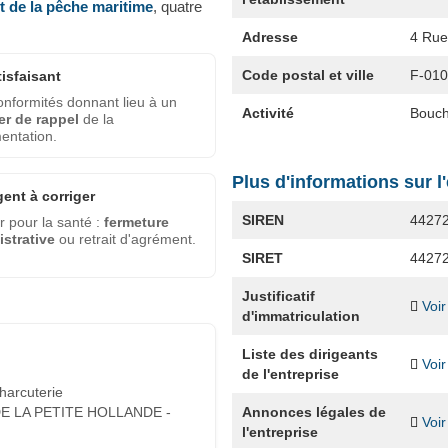
et de la pêche maritime
, quatre
Adresse
4 Rue
Code postal et ville
F-01
tisfaisant
nformités donnant lieu à un
Activité
Bouch
er de rappel
de la
entation.
Plus d'informations sur l
gent à corriger
SIREN
4427
 pour la santé :
fermeture
strative
ou retrait d'agrément.
SIRET
4427
Justificatif
Voir
d'immatriculation
Liste des dirigeants
Voir
de l'entreprise
harcuterie
Annonces légales de
E LA PETITE HOLLANDE -
Voir
l'entreprise