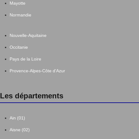
Mayotte
Normandie
Nouvelle-Aquitaine
Occitanie
Pays de la Loire
Provence-Alpes-Côte d'Azur
Les départements
Ain (01)
Aisne (02)