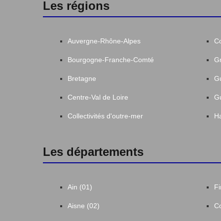
Les régions
Auvergne-Rhône-Alpes
C
Bourgogne-Franche-Comté
Gr
Bretagne
G
Centre-Val de Loire
G
Collectivités d'outre-mer
Ha
Les départements
Ain (01)
Fi
Aisne (02)
Co