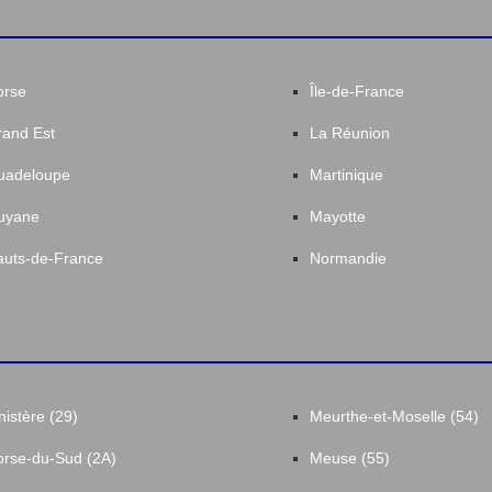
orse
Île-de-France
and Est
La Réunion
uadeloupe
Martinique
uyane
Mayotte
uts-de-France
Normandie
nistère (29)
Meurthe-et-Moselle (54)
rse-du-Sud (2A)
Meuse (55)