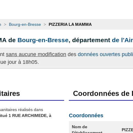
n
>
Bourg-en-Bresse
>
PIZZERIA LA MAMMA
MA de
Bourg-en-Bresse
, département
de l'Ai
ent
sans aucune modification
des
données ouvertes publié
que jour à 18h05.
taires
Coordonnées de l
sanitaires réalisés dans
Coordonnées
itué 1 RUE ARCHIMEDE, à
Nom de
PIZZ
l'établissement