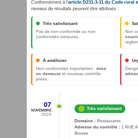
Conformément à l'
article D231-3-11 du Code rural 
niveaux de résultats peuvent être attribués :
Très satisfaisant
Sa
Pas de non-conformité ou non-
Non-co
conformités mineures.
courri
réglem
À améliorer
Ur
Non-conformités importantes :
mise
Danger
en demeure
et nouveau contrôle
admini
prévu.
07
Très satisfaisant
NOVEMBRE
2024
Domaine :
Restaurants
Adresse du contrôle :
1 RUE A
Bresse