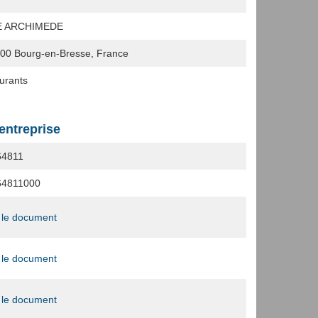
E ARCHIMEDE
000
Bourg-en-Bresse, France
urants
'entreprise
64811
64811000
 le document
 le document
 le document