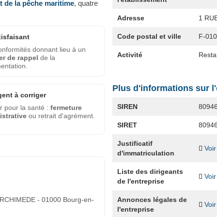
et de la pêche maritime
, quatre
Adresse
1 RU
Code postal et ville
F-01
tisfaisant
nformités donnant lieu à un
Activité
Resta
er de rappel
de la
entation.
Plus d'informations sur l
gent à corriger
SIREN
8094
 pour la santé :
fermeture
strative
ou retrait d'agrément.
SIRET
8094
Justificatif
Voir
d'immatriculation
Liste des dirigeants
Voir
de l'entreprise
Annonces légales de
RCHIMEDE - 01000 Bourg-en-
Voir
l'entreprise