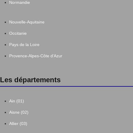
Normandie
Nouvelle-Aquitaine
Occitanie
Pays de la Loire
Provence-Alpes-Côte d'Azur
Les départements
Ain (01)
Aisne (02)
Allier (03)