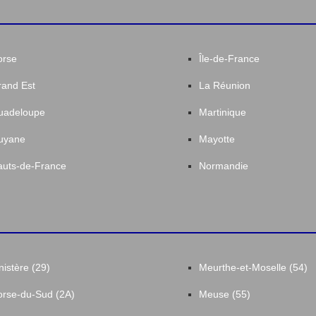
orse
Île-de-France
and Est
La Réunion
uadeloupe
Martinique
uyane
Mayotte
uts-de-France
Normandie
nistère (29)
Meurthe-et-Moselle (54)
rse-du-Sud (2A)
Meuse (55)