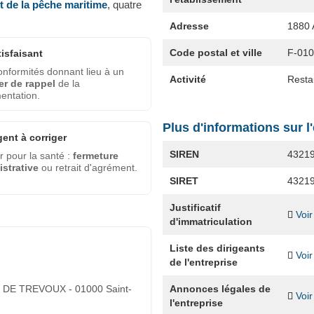
et de la pêche maritime
, quatre
Adresse
1880
Code postal et ville
F-01
tisfaisant
nformités donnant lieu à un
Activité
Resta
er de rappel
de la
entation.
Plus d'informations sur l
gent à corriger
SIREN
4321
 pour la santé :
fermeture
strative
ou retrait d'agrément.
SIRET
4321
Justificatif
Voir
d'immatriculation
Liste des dirigeants
Voir
de l'entreprise
Annonces légales de
 DE TREVOUX - 01000 Saint-
Voir
l'entreprise