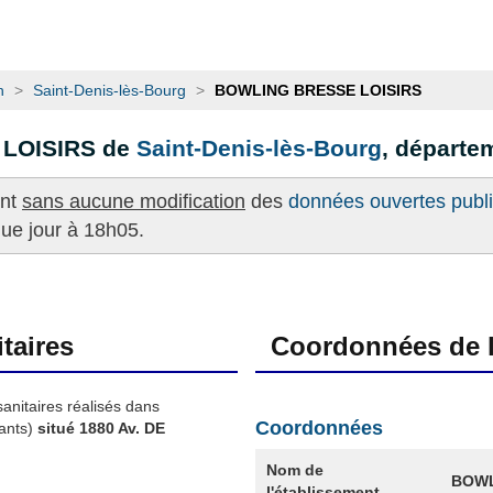
n
>
Saint-Denis-lès-Bourg
>
BOWLING BRESSE LOISIRS
 LOISIRS de
Saint-Denis-lès-Bourg
, départ
ent
sans aucune modification
des
données ouvertes publié
que jour à 18h05.
taires
Coordonnées de l
sanitaires réalisés dans
Coordonnées
ants)
situé 1880 Av. DE
Nom de
BOWL
l'établissement