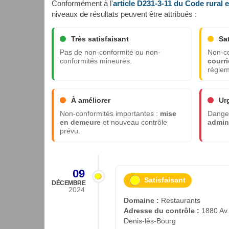
Conformément à l'
article D231-3-11 du Code rural 
niveaux de résultats peuvent être attribués :
Très satisfaisant
Sa
Pas de non-conformité ou non-
Non-co
conformités mineures.
courri
réglem
À améliorer
Ur
Non-conformités importantes :
mise
Danger
en demeure
et nouveau contrôle
admini
prévu.
09
Satisfaisant
DÉCEMBRE
2024
Domaine :
Restaurants
Adresse du contrôle :
1880 Av.
Denis-lès-Bourg