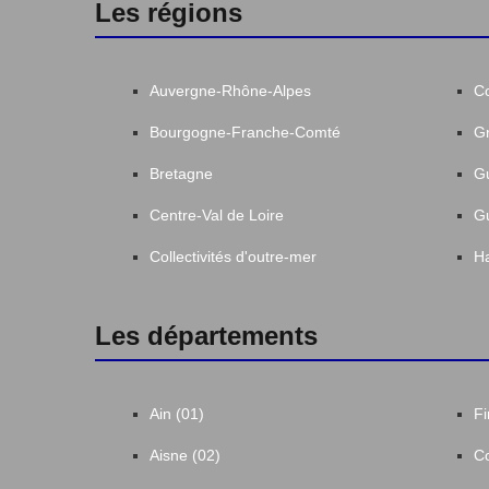
Les régions
Auvergne-Rhône-Alpes
C
Bourgogne-Franche-Comté
Gr
Bretagne
G
Centre-Val de Loire
G
Collectivités d'outre-mer
Ha
Les départements
Ain (01)
Fi
Aisne (02)
Co