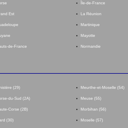
orse
Île-de-France
and Est
La Réunion
uadeloupe
Martinique
uyane
Mayotte
uts-de-France
Normandie
nistère (29)
Meurthe-et-Moselle (54)
rse-du-Sud (2A)
Meuse (55)
ute-Corse (2B)
Morbihan (56)
rd (30)
Moselle (57)