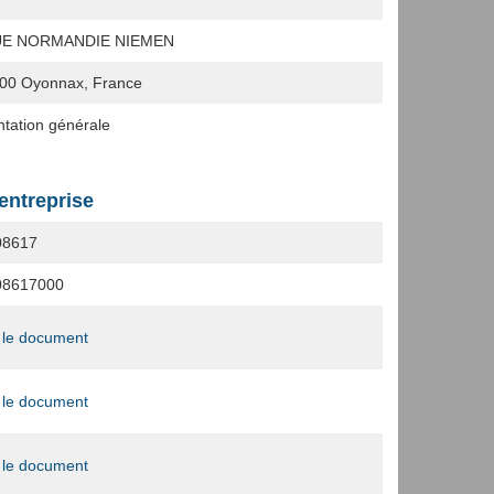
UE NORMANDIE NIEMEN
00
Oyonnax, France
ntation générale
'entreprise
08617
08617000
 le document
 le document
 le document