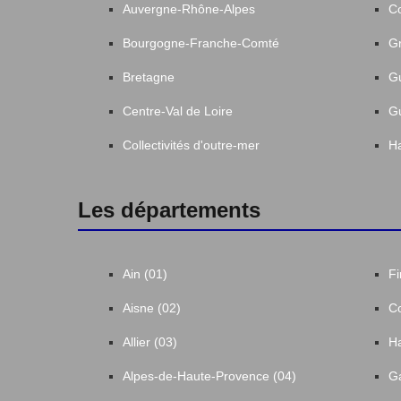
Auvergne-Rhône-Alpes
C
Bourgogne-Franche-Comté
Gr
Bretagne
G
Centre-Val de Loire
G
Collectivités d'outre-mer
Ha
Les départements
Ain (01)
Fi
Aisne (02)
Co
Allier (03)
Ha
Alpes-de-Haute-Provence (04)
Ga