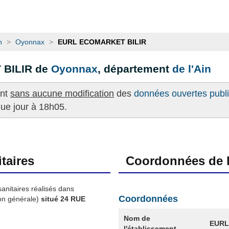
n
>
Oyonnax
>
EURL ECOMARKET BILIR
 BILIR de
Oyonnax
, département
de l'Ain
ent
sans aucune modification
des
données ouvertes publié
que jour à 18h05.
taires
Coordonnées de l
sanitaires réalisés dans
Coordonnées
on générale)
situé 24 RUE
Nom de
EURL
l'établissement