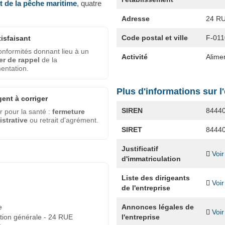
et de la pêche maritime
, quatre
Adresse
24 R
Code postal et ville
F-011
tisfaisant
nformités donnant lieu à un
Activité
Alime
er de rappel
de la
entation.
Plus d'informations sur l
gent à corriger
SIREN
8444
 pour la santé :
fermeture
strative
ou retrait d'agrément.
SIRET
8444
Justificatif
Voir
d'immatriculation
Liste des dirigeants
Voir
de l'entreprise
Annonces légales de
e
Voir
l'entreprise
tion générale - 24 RUE