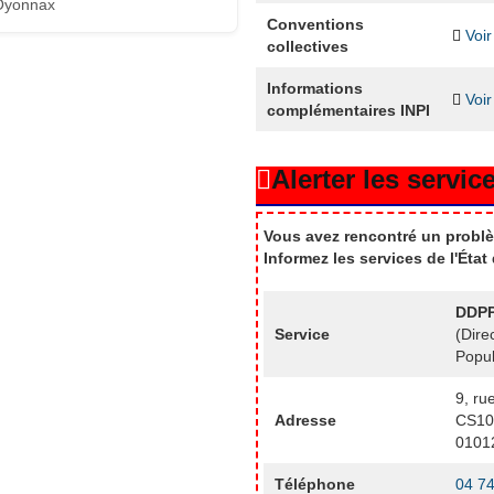
Oyonnax
Conventions
Voir
collectives
Informations
Voir
complémentaires INPI
Alerter les service
Vous avez rencontré un problè
Informez les services de l'Éta
DDPP
Service
(Dire
Popul
9, ru
Adresse
CS10
0101
Téléphone
04 74