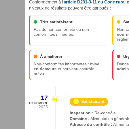
Conformément à l'
article D231-3-11 du Code rural 
niveaux de résultats peuvent être attribués :
Très satisfaisant
Sa
Pas de non-conformité ou non-
Non-co
conformités mineures.
courri
réglem
À améliorer
Ur
Non-conformités importantes :
mise
Danger
en demeure
et nouveau contrôle
admini
prévu.
17
Satisfaisant
DÉCEMBRE
2025
Inspection :
Re-contrôle
Domaine :
Alimentation général
Adresse du contrôle :
Alimenta