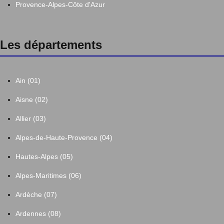
Provence-Alpes-Côte d'Azur
Les départements
Ain (01)
Aisne (02)
Allier (03)
Alpes-de-Haute-Provence (04)
Hautes-Alpes (05)
Alpes-Maritimes (06)
Ardèche (07)
Ardennes (08)