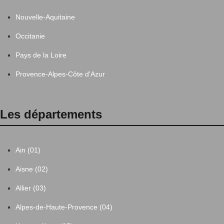
Nouvelle-Aquitaine
Occitanie
Pays de la Loire
Provence-Alpes-Côte d'Azur
Les départements
Ain (01)
Aisne (02)
Allier (03)
Alpes-de-Haute-Provence (04)