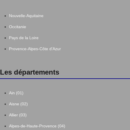
Nouvelle-Aquitaine
Occitanie
Pays de la Loire
Provence-Alpes-Côte d'Azur
Les départements
Ain (01)
Aisne (02)
Allier (03)
Alpes-de-Haute-Provence (04)