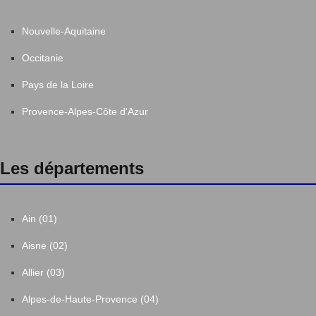
Nouvelle-Aquitaine
Occitanie
Pays de la Loire
Provence-Alpes-Côte d'Azur
Les départements
Ain (01)
Aisne (02)
Allier (03)
Alpes-de-Haute-Provence (04)