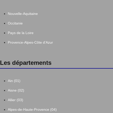
Nouvelle-Aquitaine
Occitanie
Pays de la Loire
Provence-Alpes-Côte d'Azur
Les départements
Ain (01)
Aisne (02)
Allier (03)
Alpes-de-Haute-Provence (04)