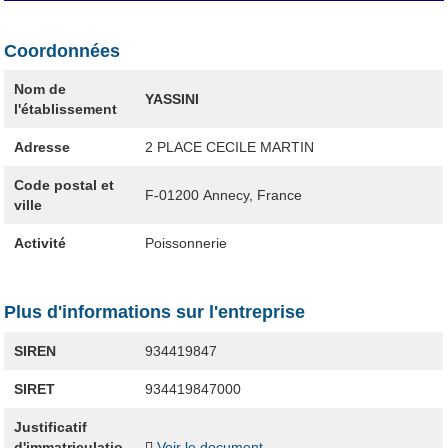
Coordonnées
Nom de
YASSINI
l'établissement
Adresse
2 PLACE CECILE MARTIN
Code postal et
F-01200
Annecy, France
ville
Activité
Poissonnerie
Plus d'informations sur l'entreprise
SIREN
934419847
SIRET
934419847000
Justificatif
d'immatriculatio
Voir le document