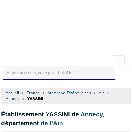
Autour
Régions
Départements
de
moi
Accueil
>
France
>
Auvergne-Rhône-Alpes
>
Ain
>
Annecy
>
YASSINI
Établissement YASSINI de
Annecy
,
département
de l'Ain