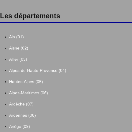
Les départements
Ain (01)
Aisne (02)
Allier (03)
Alpes-de-Haute-Provence (04)
Hautes-Alpes (05)
Alpes-Maritimes (06)
Ardèche (07)
Ardennes (08)
Ariège (09)