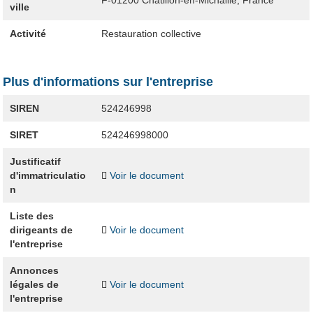
F-01200
Châtillon-en-Michaille, France
ville
Activité
Restauration collective
Plus d'informations sur l'entreprise
SIREN
524246998
SIRET
524246998000
Justificatif
d'immatriculatio
Voir le document
n
Liste des
dirigeants de
Voir le document
l'entreprise
Annonces
légales de
Voir le document
l'entreprise