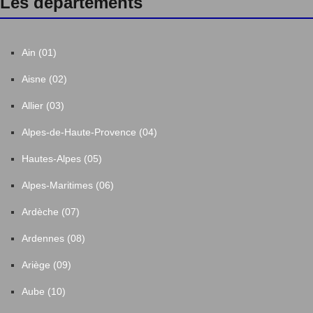
Les départements
Ain (01)
Aisne (02)
Allier (03)
Alpes-de-Haute-Provence (04)
Hautes-Alpes (05)
Alpes-Maritimes (06)
Ardèche (07)
Ardennes (08)
Ariège (09)
Aube (10)