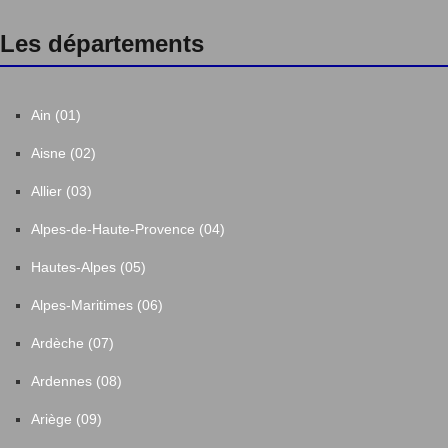
Les départements
Ain (01)
Aisne (02)
Allier (03)
Alpes-de-Haute-Provence (04)
Hautes-Alpes (05)
Alpes-Maritimes (06)
Ardèche (07)
Ardennes (08)
Ariège (09)