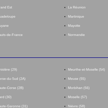
and Est
La Réunion
uadeloupe
Martinique
uyane
Mayotte
uts-de-France
Normandie
nistère (29)
Meurthe-et-Moselle (54)
rse-du-Sud (2A)
Meuse (55)
ute-Corse (2B)
Morbihan (56)
rd (30)
Moselle (57)
ute-Garonne (31)
Nièvre (58)