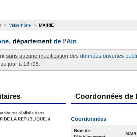
n
>
Valserhône
>
MAIRIE
ône
, département
de l'Ain
ent
sans aucune modification
des
données ouvertes publié
que jour à 18h05.
taires
Coordonnées de l
sanitaires réalisés dans
Coordonnées
 R DE LA REPUBLIQUE, à
Nom de
MAIR
l'établissement