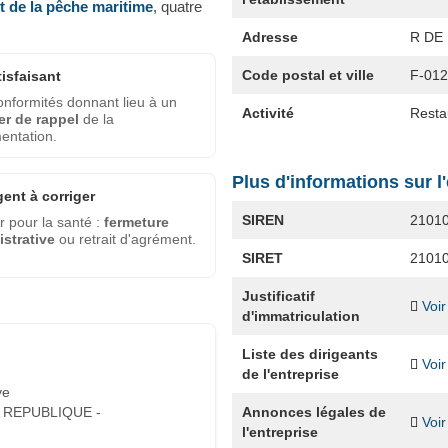
et de la pêche maritime
, quatre
Adresse
R DE
Code postal et ville
F-01
tisfaisant
nformités donnant lieu à un
Activité
Restau
er de rappel
de la
entation.
Plus d'informations sur l
gent à corriger
SIREN
2101
 pour la santé :
fermeture
strative
ou retrait d'agrément.
SIRET
2101
Justificatif
Voir
d'immatriculation
Liste des dirigeants
Voir
de l'entreprise
ve
Annonces légales de
 REPUBLIQUE -
Voir
l'entreprise