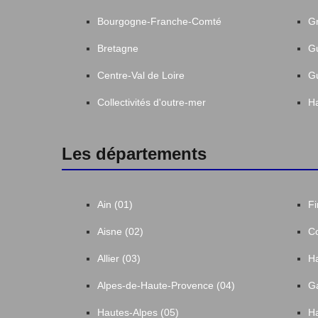
Bourgogne-Franche-Comté
Gr
Bretagne
G
Centre-Val de Loire
G
Collectivités d'outre-mer
Ha
Les départements
Ain (01)
Fi
Aisne (02)
Co
Allier (03)
Ha
Alpes-de-Haute-Provence (04)
Ga
Hautes-Alpes (05)
Ha