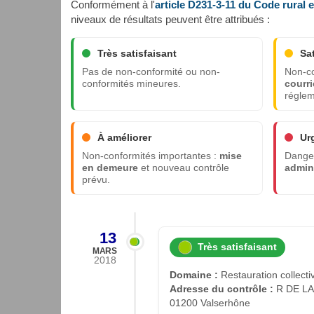
Conformément à l'
article D231-3-11 du Code rural 
niveaux de résultats peuvent être attribués :
Très satisfaisant
Sa
Pas de non-conformité ou non-
Non-co
conformités mineures.
courri
réglem
À améliorer
Ur
Non-conformités importantes :
mise
Danger
en demeure
et nouveau contrôle
admini
prévu.
13
Très satisfaisant
MARS
2018
Domaine :
Restauration collecti
Adresse du contrôle :
R DE LA
01200 Valserhône