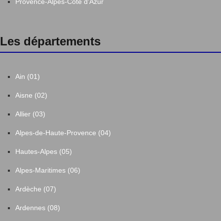
Provence-Alpes-Côte d'Azur
Les départements
Ain (01)
Aisne (02)
Allier (03)
Alpes-de-Haute-Provence (04)
Hautes-Alpes (05)
Alpes-Maritimes (06)
Ardèche (07)
Ardennes (08)