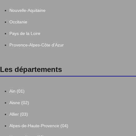
Nouvelle-Aquitaine
Occitanie
Pays de la Loire
Provence-Alpes-Côte d'Azur
Les départements
Ain (01)
Aisne (02)
Allier (03)
Alpes-de-Haute-Provence (04)