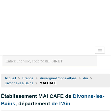
Autour
Régions
Départements
de
moi
Accueil
>
France
>
Auvergne-Rhône-Alpes
>
Ain
>
Divonne-les-Bains
>
MAI CAFE
Établissement MAI CAFE de
Divonne-les-
Bains
, département
de l'Ain