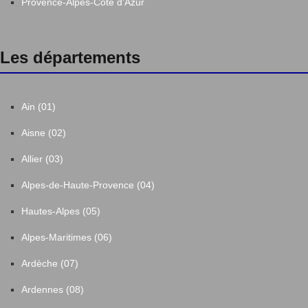
Provence-Alpes-Côte d'Azur
Les départements
Ain (01)
Aisne (02)
Allier (03)
Alpes-de-Haute-Provence (04)
Hautes-Alpes (05)
Alpes-Maritimes (06)
Ardèche (07)
Ardennes (08)