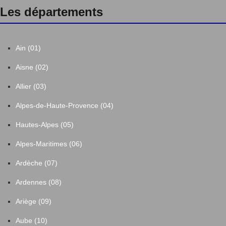
Les départements
Ain (01)
Aisne (02)
Allier (03)
Alpes-de-Haute-Provence (04)
Hautes-Alpes (05)
Alpes-Maritimes (06)
Ardèche (07)
Ardennes (08)
Ariège (09)
Aube (10)