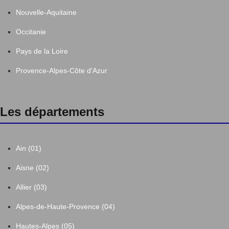
Nouvelle-Aquitaine
Occitanie
Pays de la Loire
Provence-Alpes-Côte d'Azur
Les départements
Ain (01)
Aisne (02)
Allier (03)
Alpes-de-Haute-Provence (04)
Hautes-Alpes (05)