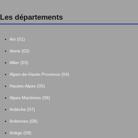
Les départements
Ain (01)
Aisne (02)
Allier (03)
Alpes-de-Haute-Provence (04)
Hautes-Alpes (05)
Alpes-Maritimes (06)
Ardèche (07)
Ardennes (08)
Ariège (09)