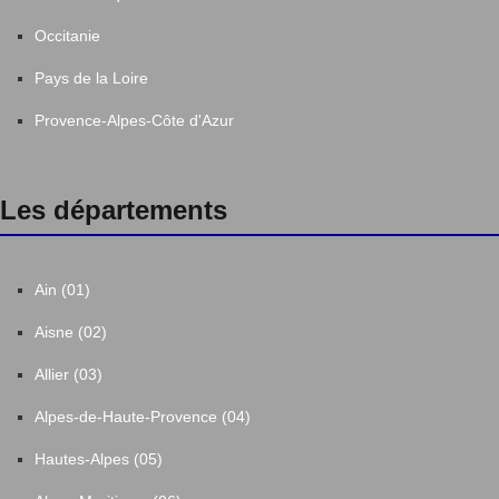
Occitanie
Pays de la Loire
Provence-Alpes-Côte d'Azur
Les départements
Ain (01)
Aisne (02)
Allier (03)
Alpes-de-Haute-Provence (04)
Hautes-Alpes (05)