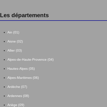
Les départements
Ain (01)
Aisne (02)
Allier (03)
Alpes-de-Haute-Provence (04)
Hautes-Alpes (05)
Alpes-Maritimes (06)
Ardèche (07)
Ardennes (08)
Ariège (09)