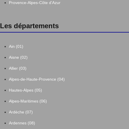
Provence-Alpes-Côte d'Azur
Les départements
Ain (01)
Aisne (02)
Allier (03)
Alpes-de-Haute-Provence (04)
Hautes-Alpes (05)
Alpes-Maritimes (06)
Ardèche (07)
Ardennes (08)