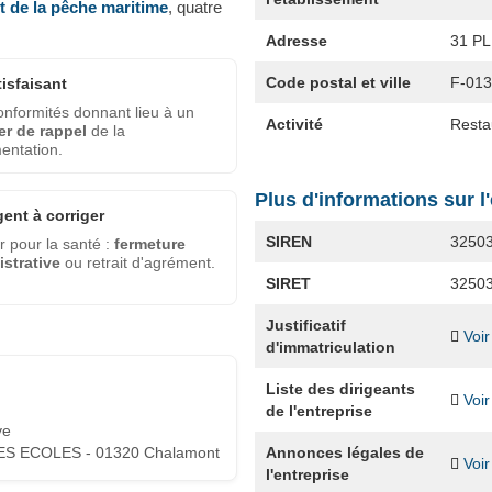
et de la pêche maritime
, quatre
Adresse
31 P
Code postal et ville
F-01
tisfaisant
nformités donnant lieu à un
Activité
Restau
er de rappel
de la
entation.
Plus d'informations sur l
gent à corriger
SIREN
3250
 pour la santé :
fermeture
strative
ou retrait d'agrément.
SIRET
3250
Justificatif
Voir
d'immatriculation
Liste des dirigeants
Voir
de l'entreprise
ve
Annonces légales de
ES ECOLES - 01320 Chalamont
Voir
l'entreprise