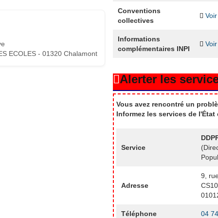
Conventions
Voir
collectives
Informations
ve
Voir
complémentaires INPI
ES ECOLES - 01320 Chalamont
Alerter les service
Vous avez rencontré un problè
Informez les services de l'Éta
DDPP
Service
(Dire
Popul
9, ru
Adresse
CS10
0101
Téléphone
04 74