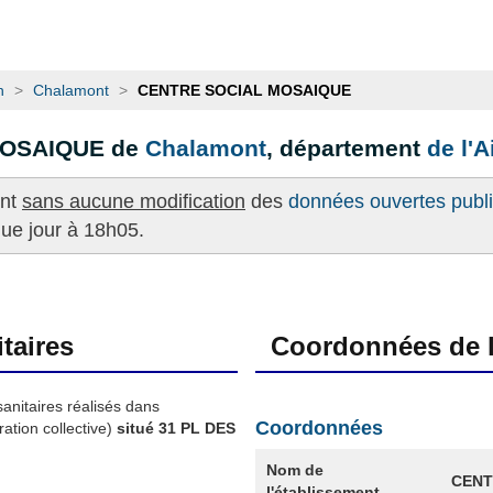
n
>
Chalamont
>
CENTRE SOCIAL MOSAIQUE
MOSAIQUE de
Chalamont
, département
de l'A
ent
sans aucune modification
des
données ouvertes publié
que jour à 18h05.
taires
Coordonnées de l
sanitaires réalisés dans
Coordonnées
ation collective)
situé 31 PL DES
Nom de
CENT
l'établissement