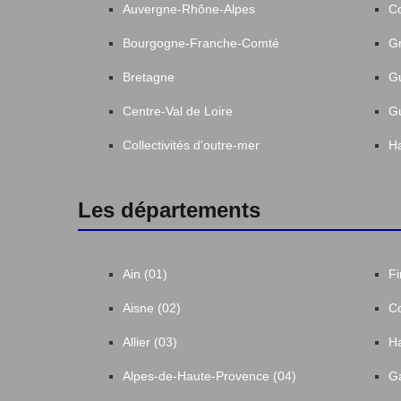
Auvergne-Rhône-Alpes
C
Bourgogne-Franche-Comté
Gr
Bretagne
G
Centre-Val de Loire
G
Collectivités d'outre-mer
Ha
Les départements
Ain (01)
Fi
Aisne (02)
Co
Allier (03)
Ha
Alpes-de-Haute-Provence (04)
Ga