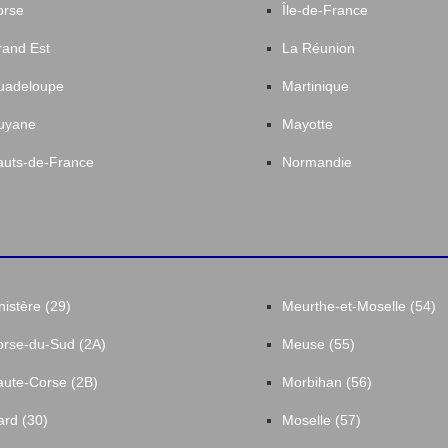
orse
Île-de-France
and Est
La Réunion
uadeloupe
Martinique
uyane
Mayotte
uts-de-France
Normandie
nistère (29)
Meurthe-et-Moselle (54)
rse-du-Sud (2A)
Meuse (55)
ute-Corse (2B)
Morbihan (56)
rd (30)
Moselle (57)