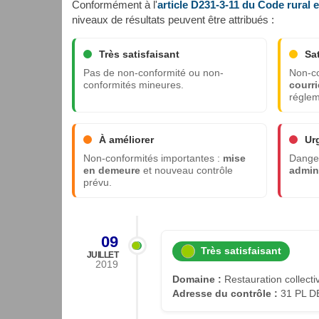
Conformément à l'
article D231-3-11 du Code rural 
niveaux de résultats peuvent être attribués :
Très satisfaisant
Sa
Pas de non-conformité ou non-
Non-co
conformités mineures.
courri
réglem
À améliorer
Ur
Non-conformités importantes :
mise
Danger
en demeure
et nouveau contrôle
admini
prévu.
09
Très satisfaisant
JUILLET
2019
Domaine :
Restauration collecti
Adresse du contrôle :
31 PL D