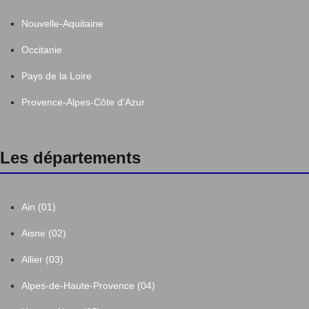
Nouvelle-Aquitaine
Occitanie
Pays de la Loire
Provence-Alpes-Côte d'Azur
Les départements
Ain (01)
Aisne (02)
Allier (03)
Alpes-de-Haute-Provence (04)