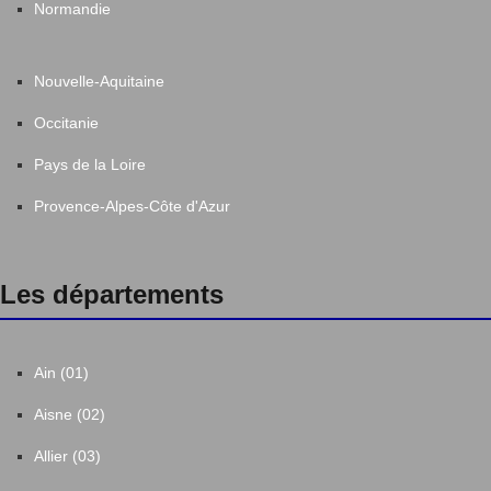
Normandie
Nouvelle-Aquitaine
Occitanie
Pays de la Loire
Provence-Alpes-Côte d'Azur
Les départements
Ain (01)
Aisne (02)
Allier (03)