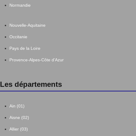
Normandie
Nouvelle-Aquitaine
Occitanie
Pays de la Loire
Provence-Alpes-Côte d'Azur
Les départements
Ain (01)
Aisne (02)
Allier (03)