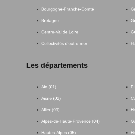
Bourgogne-Franche-Comté
Gr
Bretagne
G
Centre-Val de Loire
G
Collectivités d'outre-mer
Ha
Les départements
Ain (01)
Fi
Aisne (02)
Co
Allier (03)
Ha
Alpes-de-Haute-Provence (04)
Ga
Hautes-Alpes (05)
Ha