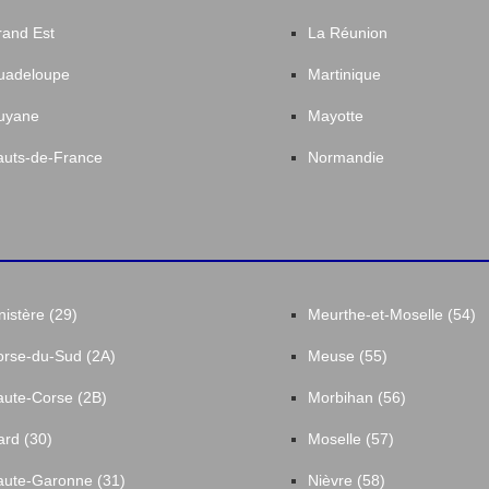
and Est
La Réunion
uadeloupe
Martinique
uyane
Mayotte
uts-de-France
Normandie
nistère (29)
Meurthe-et-Moselle (54)
rse-du-Sud (2A)
Meuse (55)
ute-Corse (2B)
Morbihan (56)
rd (30)
Moselle (57)
ute-Garonne (31)
Nièvre (58)