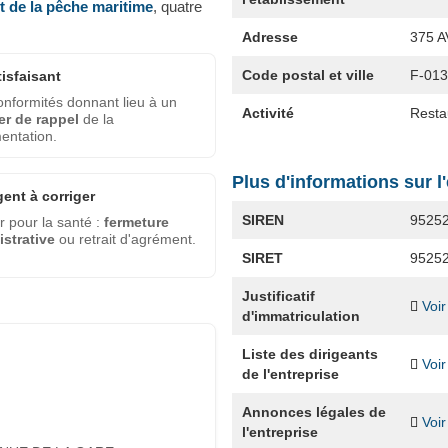
et de la pêche maritime
, quatre
Adresse
375 
Code postal et ville
F-01
tisfaisant
nformités donnant lieu à un
Activité
Resta
er de rappel
de la
entation.
Plus d'informations sur l
gent à corriger
SIREN
9525
 pour la santé :
fermeture
strative
ou retrait d'agrément.
SIRET
9525
Justificatif
Voir
d'immatriculation
Liste des dirigeants
Voir
de l'entreprise
Annonces légales de
Voir
l'entreprise