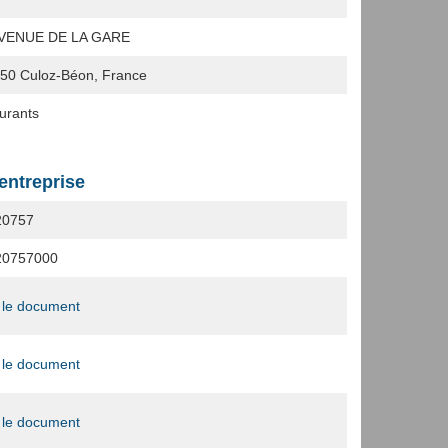
AVENUE DE LA GARE
350
Culoz-Béon, France
urants
'entreprise
20757
20757000
 le document
 le document
 le document