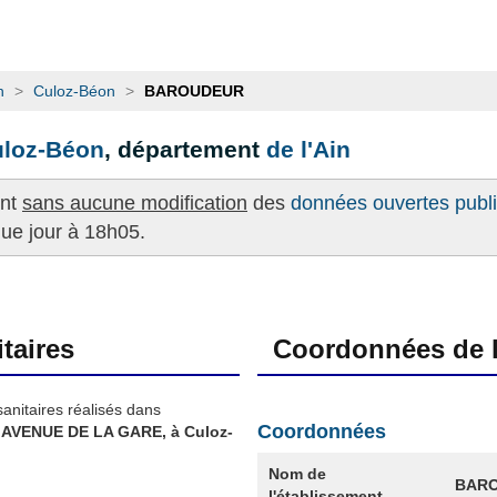
n
>
Culoz-Béon
>
BAROUDEUR
loz-Béon
, département
de l'Ain
ent
sans aucune modification
des
données ouvertes publié
que jour à 18h05.
taires
Coordonnées de l
sanitaires réalisés dans
Coordonnées
 AVENUE DE LA GARE, à Culoz-
Nom de
BAR
l'établissement