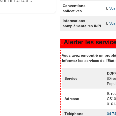
NUE DE LA GARE -
Conventions
Voir
collectives
Informations
Voir
complémentaires INPI
Alerter les service
Vous avez rencontré un problè
Informez les services de l'Éta
DDPP
Service
(Dire
Popul
9, ru
Adresse
CS10
0101
Téléphone
04 74