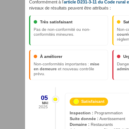
Conformément à l'
article D231-3-11 du Code rural 
niveaux de résultats peuvent être attribués :
Très satisfaisant
Sa
Pas de non-conformité ou non-
Non-co
conformités mineures.
courri
réglem
À améliorer
Ur
Non-conformités importantes :
mise
Danger
en demeure
et nouveau contrôle
admini
prévu.
05
Satisfaisant
MAI
2025
Inspection :
Programmation
Suite donnée :
Avertissement
Domaine :
Restaurants