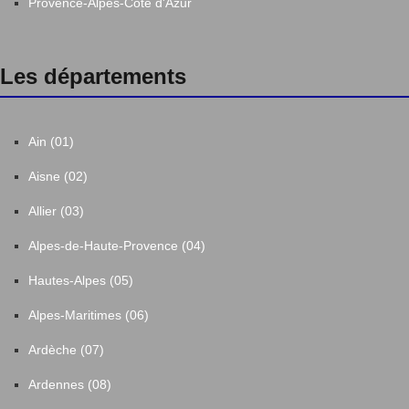
Provence-Alpes-Côte d'Azur
Les départements
Ain (01)
Aisne (02)
Allier (03)
Alpes-de-Haute-Provence (04)
Hautes-Alpes (05)
Alpes-Maritimes (06)
Ardèche (07)
Ardennes (08)