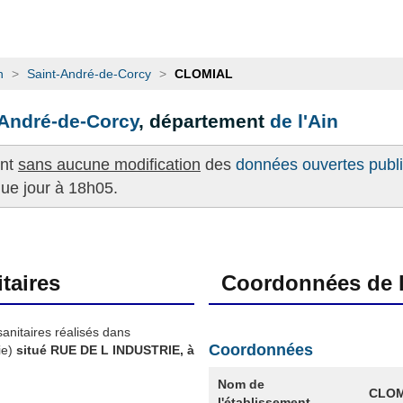
n
>
Saint-André-de-Corcy
>
CLOMIAL
-André-de-Corcy
, département
de l'Ain
ent
sans aucune modification
des
données ouvertes publié
que jour à 18h05.
taires
Coordonnées de l
sanitaires réalisés dans
Coordonnées
ie)
situé RUE DE L INDUSTRIE, à
Nom de
CLOM
l'établissement