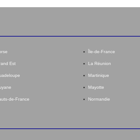
orse
Île-de-France
and Est
La Réunion
uadeloupe
Martinique
uyane
Mayotte
uts-de-France
Normandie