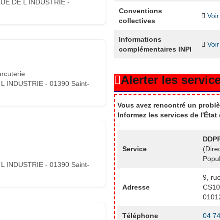
UE DE L INDUSTRIE -
Conventions
Voir
collectives
Informations
Voir
complémentaires INPI
rcuterie
Alerter les service
L INDUSTRIE - 01390 Saint-
Vous avez rencontré un problè
Informez les services de l'Éta
DDPP
Service
(Dire
Popul
L INDUSTRIE - 01390 Saint-
9, ru
Adresse
CS10
0101
Téléphone
04 74