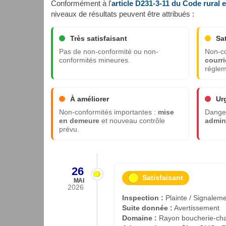
Conformément à l'
article D231-3-11 du Code rural 
niveaux de résultats peuvent être attribués :
Très satisfaisant
Sa
Pas de non-conformité ou non-
Non-co
conformités mineures.
courri
réglem
À améliorer
Ur
Non-conformités importantes :
mise
Danger
en demeure
et nouveau contrôle
admini
prévu.
26
Satisfaisant
MAI
2026
Inspection :
Plainte / Signalem
Suite donnée :
Avertissement
Domaine :
Rayon boucherie-cha