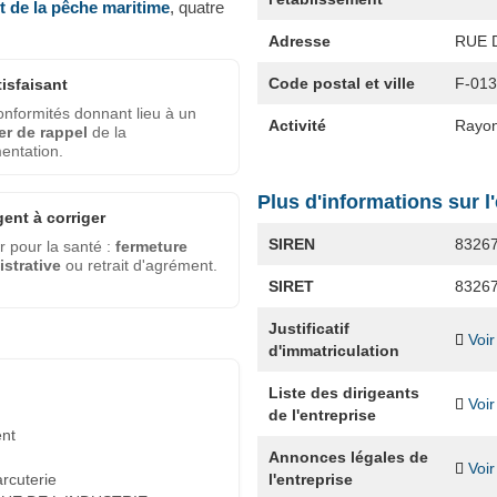
et de la pêche maritime
, quatre
Adresse
RUE 
Code postal et ville
F-01
tisfaisant
nformités donnant lieu à un
Activité
Rayon
er de rappel
de la
entation.
Plus d'informations sur l
gent à corriger
SIREN
8326
 pour la santé :
fermeture
strative
ou retrait d'agrément.
SIRET
8326
Justificatif
Voir
d'immatriculation
Liste des dirigeants
Voir
de l'entreprise
ent
Annonces légales de
Voir
l'entreprise
rcuterie