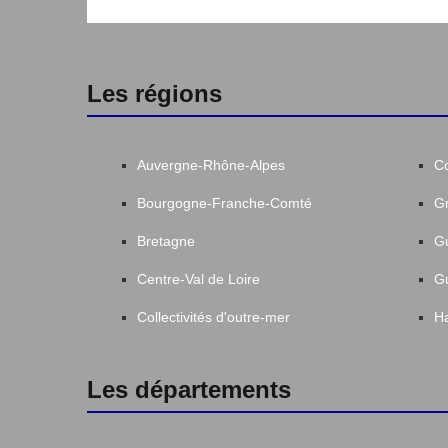
Les régions
Auvergne-Rhône-Alpes
C
Bourgogne-Franche-Comté
Gr
Bretagne
G
Centre-Val de Loire
G
Collectivités d'outre-mer
Ha
Les départements