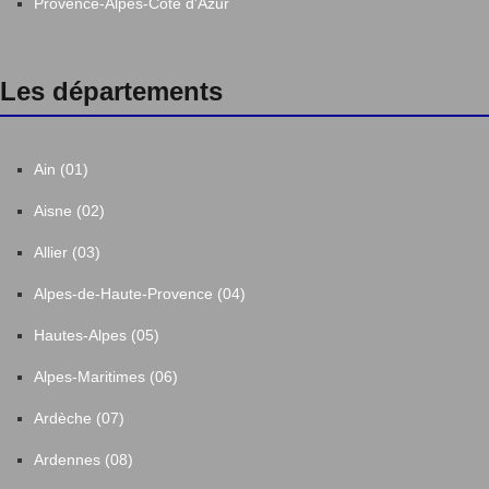
Provence-Alpes-Côte d'Azur
Les départements
Ain (01)
Aisne (02)
Allier (03)
Alpes-de-Haute-Provence (04)
Hautes-Alpes (05)
Alpes-Maritimes (06)
Ardèche (07)
Ardennes (08)