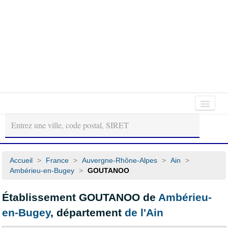
Autour
Régions
Départements
de
moi
Accueil
>
France
>
Auvergne-Rhône-Alpes
>
Ain
>
Ambérieu-en-Bugey
>
GOUTANOO
Établissement GOUTANOO de
Ambérieu-
en-Bugey
, département
de l'Ain