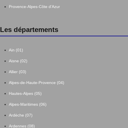
Provence-Alpes-Côte d'Azur
Les départements
Ain (01)
Aisne (02)
Allier (03)
Alpes-de-Haute-Provence (04)
Hautes-Alpes (05)
Alpes-Maritimes (06)
Ardèche (07)
Ardennes (08)