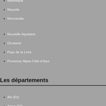
Martinique
Mayotte
Normandie
Nouvelle-Aquitaine
Occitanie
Pays de la Loire
Provence-Alpes-Côte d'Azur
Les départements
Ain (01)