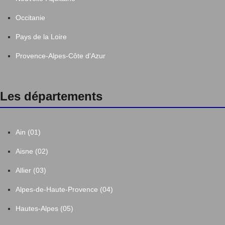
Occitanie
Pays de la Loire
Provence-Alpes-Côte d'Azur
Les départements
Ain (01)
Aisne (02)
Allier (03)
Alpes-de-Haute-Provence (04)
Hautes-Alpes (05)