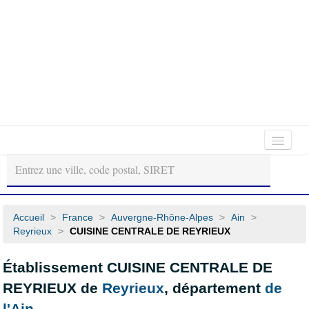
Autour
Régions
Départements
de
moi
Accueil
>
France
>
Auvergne-Rhône-Alpes
>
Ain
>
Reyrieux
>
CUISINE CENTRALE DE REYRIEUX
Établissement CUISINE CENTRALE DE
REYRIEUX de
Reyrieux
, département
de
l'Ain