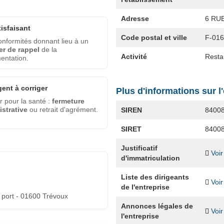
Adresse
6 RU
tisfaisant
Code postal et ville
F-01
nformités donnant lieu à un
er de rappel
de la
Activité
Resta
entation.
gent à corriger
Plus d'informations sur l
 pour la santé :
fermeture
strative
ou retrait d'agrément.
SIREN
8400
SIRET
8400
Justificatif
Voir
d'immatriculation
Liste des dirigeants
Voir
de l'entreprise
 port - 01600 Trévoux
Annonces légales de
Voir
l'entreprise