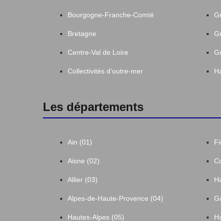
Bourgogne-Franche-Comté
Gr
Bretagne
G
Centre-Val de Loire
G
Collectivités d'outre-mer
Ha
Les départements
Ain (01)
Fi
Aisne (02)
Co
Allier (03)
Ha
Alpes-de-Haute-Provence (04)
Ga
Hautes-Alpes (05)
Ha