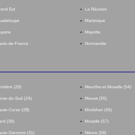
and Est
La Réunion
uadeloupe
Martinique
uyane
Mayotte
uts-de-France
Normandie
nistère (29)
Meurthe-et-Moselle (54)
rse-du-Sud (2A)
Meuse (55)
ute-Corse (2B)
Morbihan (56)
rd (30)
Moselle (57)
ute-Garonne (31)
Nièvre (58)