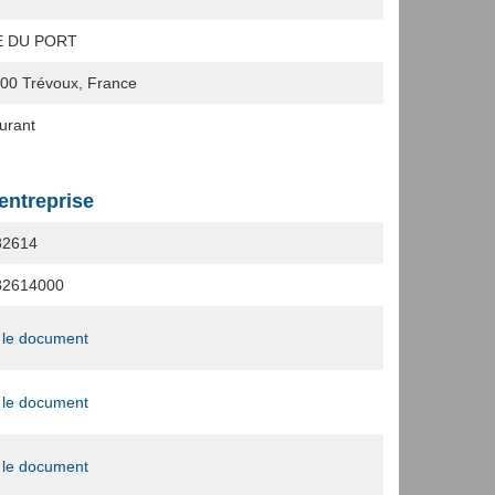
E DU PORT
600
Trévoux, France
urant
'entreprise
82614
82614000
 le document
 le document
 le document