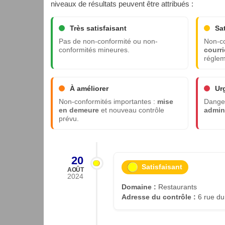
niveaux de résultats peuvent être attribués :
Très satisfaisant
Sa
Pas de non-conformité ou non-
Non-co
conformités mineures.
courri
réglem
À améliorer
Ur
Non-conformités importantes :
mise
Danger
en demeure
et nouveau contrôle
admini
prévu.
20
Satisfaisant
AOÛT
2024
Domaine :
Restaurants
Adresse du contrôle :
6 rue du