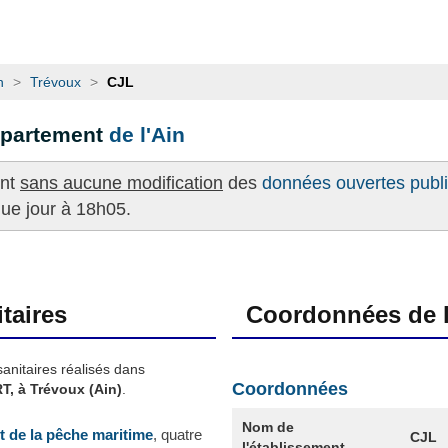
n
>
Trévoux
>
CJL
épartement
de l'Ain
ent
sans aucune modification
des
données ouvertes publié
que jour à 18h05.
taires
Coordonnées de l
sanitaires réalisés dans
Coordonnées
, à Trévoux (Ain)
.
Nom de
et de la pêche maritime
, quatre
CJL
l'établissement