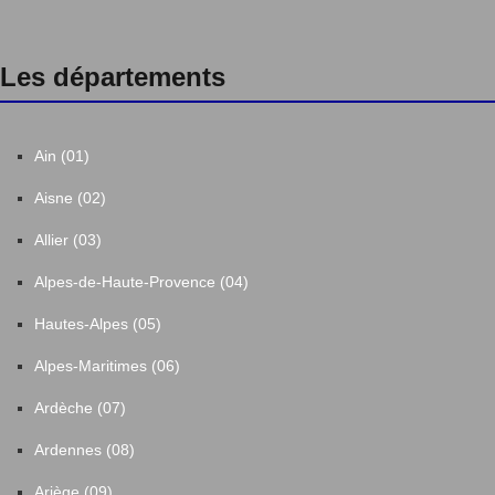
Les départements
Ain (01)
Aisne (02)
Allier (03)
Alpes-de-Haute-Provence (04)
Hautes-Alpes (05)
Alpes-Maritimes (06)
Ardèche (07)
Ardennes (08)
Ariège (09)