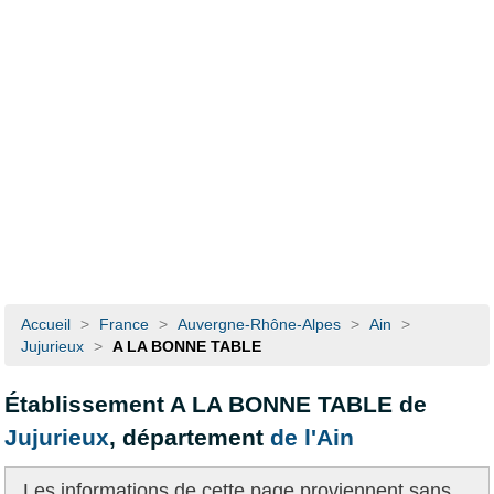
Accueil
>
France
>
Auvergne-Rhône-Alpes
>
Ain
>
Jujurieux
>
A LA BONNE TABLE
Établissement A LA BONNE TABLE de
Jujurieux
, département
de l'Ain
Les informations de cette page proviennent
sans