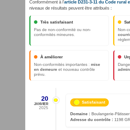
Conformément à l'
article D231-3-11 du Code rural 
niveaux de résultats peuvent être attribués :
Très satisfaisant
Sa
Pas de non-conformité ou non-
Non-co
conformités mineures.
courri
réglem
À améliorer
Ur
Non-conformités importantes :
mise
Danger
en demeure
et nouveau contrôle
admini
prévu.
20
Satisfaisant
JANVIER
2025
Domaine :
Boulangerie-Pâtisser
Adresse du contrôle :
1198 GR