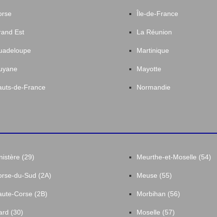
orse
Île-de-France
and Est
La Réunion
uadeloupe
Martinique
uyane
Mayotte
uts-de-France
Normandie
nistère (29)
Meurthe-et-Moselle (54)
rse-du-Sud (2A)
Meuse (55)
ute-Corse (2B)
Morbihan (56)
rd (30)
Moselle (57)