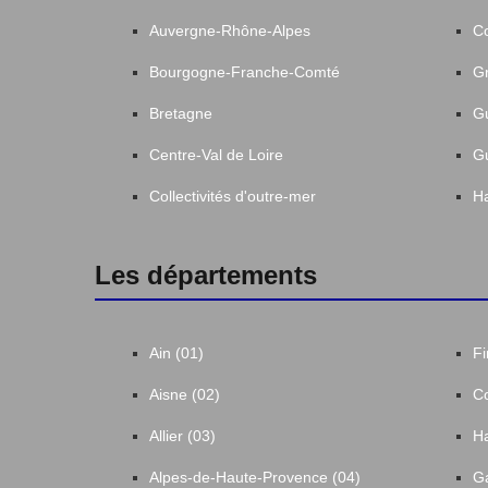
Auvergne-Rhône-Alpes
C
Bourgogne-Franche-Comté
Gr
Bretagne
G
Centre-Val de Loire
G
Collectivités d'outre-mer
Ha
Les départements
Ain (01)
Fi
Aisne (02)
Co
Allier (03)
Ha
Alpes-de-Haute-Provence (04)
Ga