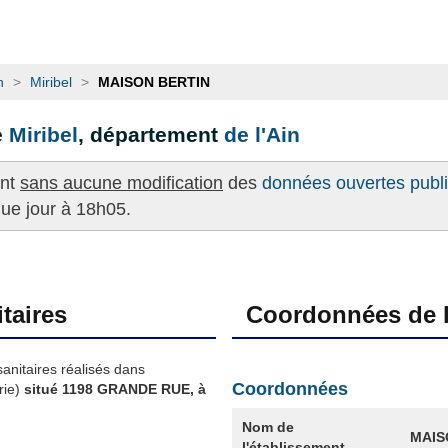
n
>
Miribel
>
MAISON BERTIN
e
Miribel
, département
de l'Ain
ent
sans aucune modification
des
données ouvertes publié
que jour à 18h05.
taires
Coordonnées de l
sanitaires réalisés dans
Coordonnées
rie)
situé 1198 GRANDE RUE, à
Nom de
MAIS
l'établissement