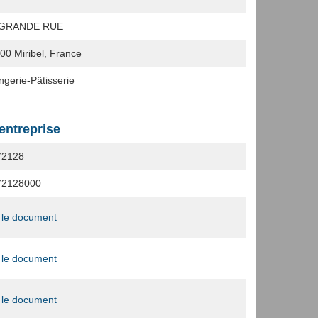
 GRANDE RUE
700
Miribel, France
ngerie-Pâtisserie
'entreprise
72128
72128000
 le document
 le document
 le document