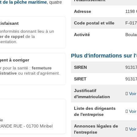
et de la pêche maritime
, quatre
Adresse
1198
Code postal et ville
F-01
tisfaisant
nformités donnant lieu à un
Activité
Boula
er de rappel
de la
entation.
Plus d'informations sur l
gent à corriger
SIREN
9131
 pour la santé :
fermeture
strative
ou retrait d'agrément.
SIRET
9131
Justificatif
Voir
d'immatriculation
Liste des dirigeants
Voir
de l'entreprise
ie
Annonces légales de
ANDE RUE - 01700 Miribel
Voir
l'entreprise