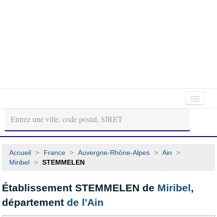
Autour
Régions
Départements
de
moi
Accueil
>
France
>
Auvergne-Rhône-Alpes
>
Ain
>
Miribel
>
STEMMELEN
Établissement STEMMELEN de
Miribel
,
département
de l'Ain