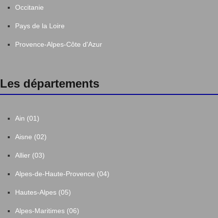
Occitanie
Pays de la Loire
Provence-Alpes-Côte d'Azur
Les départements
Ain (01)
Aisne (02)
Allier (03)
Alpes-de-Haute-Provence (04)
Hautes-Alpes (05)
Alpes-Maritimes (06)